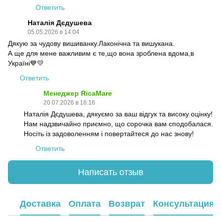
Ответить
Наталія Дєдушева
05.05.2026 в 14:04
Дякую за чудову вишиванку.Лаконічна та вишукана.
А ще для мене важливим є те,що вона зроблена вдома,в
Україні💙💛
Ответить
Менеджер RicaMare
20.07.2026 в 16:16
Наталія Дєдушева, дякуємо за ваш відгук та високу оцінку!
Нам надзвичайно приємно, що сорочка вам сподобалася.
Носіть із задоволенням і повертайтеся до нас знову!
Ответить
Написать отзыв
Доставка
Оплата
Возврат
Консультация