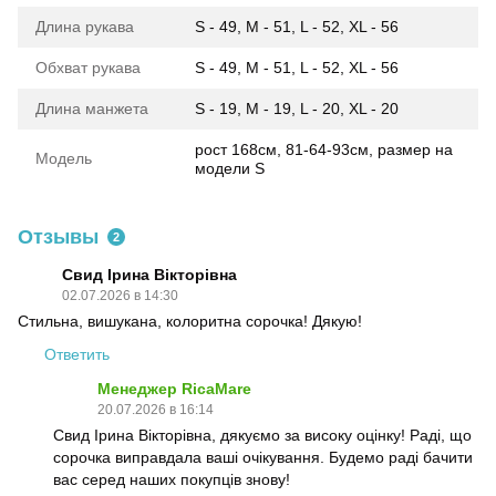
Длина рукава
S - 49, M - 51, L - 52, XL - 56
Обхват рукава
S - 49, M - 51, L - 52, XL - 56
Длина манжета
S - 19, M - 19, L - 20, XL - 20
рост 168см, 81-64-93см, размер на
Модель
модели S
Отзывы
2
Свид Ірина Вікторівна
02.07.2026 в 14:30
Стильна, вишукана, колоритна сорочка! Дякую!
Ответить
Менеджер RicaMare
20.07.2026 в 16:14
Свид Ірина Вікторівна, дякуємо за високу оцінку! Раді, що
сорочка виправдала ваші очікування. Будемо раді бачити
вас серед наших покупців знову!