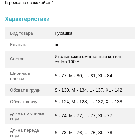
В розкошах закохайся."
Характеристики
Вид товара
Рубашка
Единица
шт
Итальянский смягченный коттон:
Состав
cotton 100%;
Ширина в
S - 77, M - 80, L - 81, XL - 84
плечах
Обхват в груди
S - 130, M - 134, L - 137, XL - 142
Обхват внизу
S - 124, M - 128, L - 132, XL - 138
Длина по спинке
S - 74, M - 77, L - 77, XL - 77
верх
Длина переда
S - 73, M - 76, L - 76, XL - 78
верх