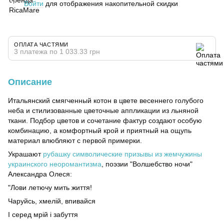
Войти
для отображения накопительной скидки
%
ОПЛАТА ЧАСТЯМИ
3 платежа по 1 033.33 грн
Описание
Итальянский смягченный котон в цвете весеннего голубого
неба и стилизованные цветочные аппликации из льняной
ткани. Подбор цветов и сочетание фактур создают особую
комбинацию, а комфортный крой и приятный на ощупь
материал влюбляют с первой примерки.
Украшают
рубашку символические призывы из жемчужины
украинского неоромантизма
, поэзии "Волшебство ночи"
Александра Олеся:
"Лови летючу мить життя!
Чаруйсь, хмелій, впивайся
І серед мрій і забуття