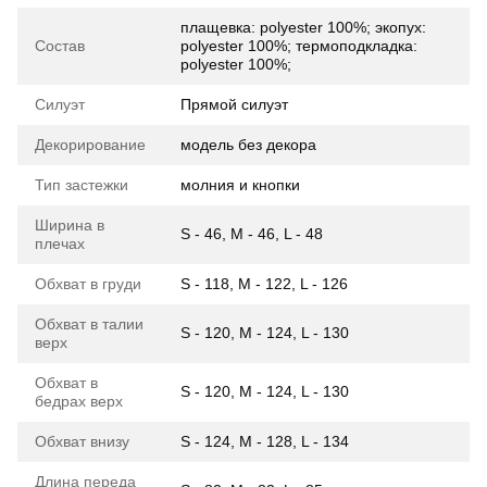
плащевка: polyester 100%; экопух:
Состав
polyester 100%; термоподкладка:
polyester 100%;
Силуэт
Прямой силуэт
Декорирование
модель без декора
Тип застежки
молния и кнопки
Ширина в
S - 46, M - 46, L - 48
плечах
Обхват в груди
S - 118, M - 122, L - 126
Обхват в талии
S - 120, M - 124, L - 130
верх
Обхват в
S - 120, M - 124, L - 130
бедрах верх
Обхват внизу
S - 124, M - 128, L - 134
Длина переда