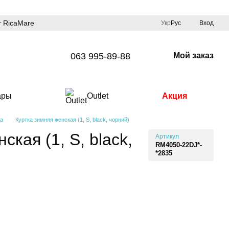
 RicaMare
Укр
Рус
Вход
063 995-89-88
Мой заказ
ары
Outlet
Акция
а
Куртка зимняя женская (1, S, black, чорний)
ская (1, S, black,
Артикул
RM4050-22DJ*-
*2835