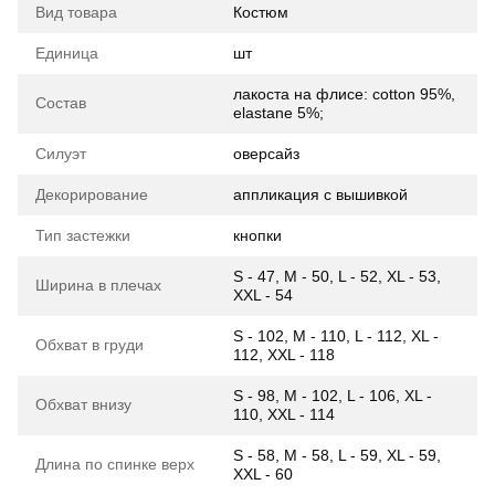
Вид товара
Костюм
Единица
шт
лакоста на флисе: cotton 95%,
Состав
elastane 5%;
Силуэт
оверсайз
Декорирование
аппликация с вышивкой
Тип застежки
кнопки
S - 47, M - 50, L - 52, XL - 53,
Ширина в плечах
XXL - 54
S - 102, M - 110, L - 112, XL -
Обхват в груди
112, XXL - 118
S - 98, M - 102, L - 106, XL -
Обхват внизу
110, XXL - 114
S - 58, M - 58, L - 59, XL - 59,
Длина по спинке верх
XXL - 60