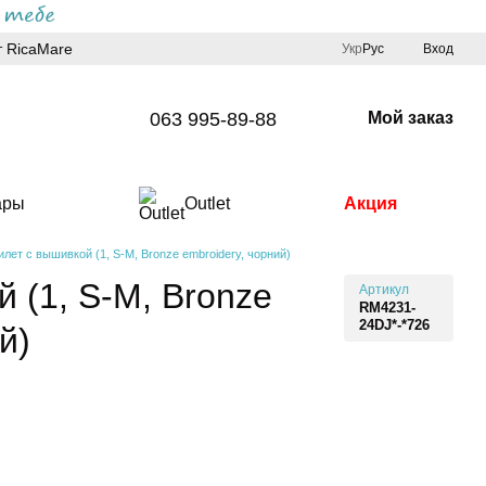
 RicaMare
Укр
Рус
Вход
063 995-89-88
Мой заказ
ары
Outlet
Акция
лет с вышивкой (1, S-M, Bronze embroidery, чорний)
 (1, S-M, Bronze
Артикул
RM4231-
24DJ*-*726
й)