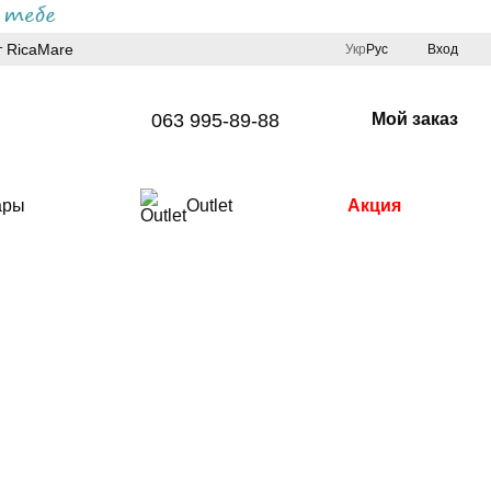
 RicaMare
Укр
Рус
Вход
063 995-89-88
Мой заказ
ары
Outlet
Акция