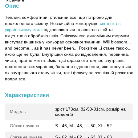
Опис
Теплий, комфортний, стильний все, що потрібно для
прохолодного сезону. Незвичайна конструкція
світшота в
українському стилі
підкреслюється плавністю ліній та
акцентною обробкою швів. Співзвучною динамічним формам
виступає вишивка у кольорах основної тканини. Will blossom...
and become... as it has never been... Розквітне...і стане такою...
якою ще не була. Внутрішня сила до відновлення, первинна,
чиста, прагне життя. Зміст цієї фрази ототожнює внутрішнє
прагнення всіх українок, бажання відновлення, яке стосується
як внутрішнього стану жінки, так і фокусу на зовнішній розвиток
попри все.
Характеристики
зріст 173см, 82-59-91см, розмір на
Модель
моделі S
Обхват рукава
S - 46, M - 48, L - 50, XL - 52
Довжина рукава
S - 62, M - 62, L - 63, XL - 63