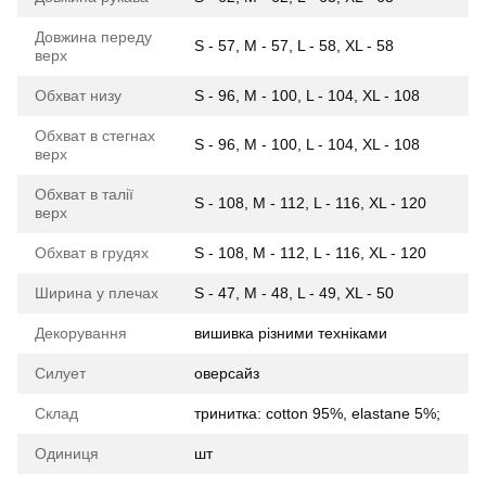
Довжина переду
S - 57, M - 57, L - 58, XL - 58
верх
Обхват низу
S - 96, M - 100, L - 104, XL - 108
Обхват в стегнах
S - 96, M - 100, L - 104, XL - 108
верх
Обхват в талії
S - 108, M - 112, L - 116, XL - 120
верх
Обхват в грудях
S - 108, M - 112, L - 116, XL - 120
Ширина у плечах
S - 47, M - 48, L - 49, XL - 50
Декорування
вишивка різними техніками
Силует
оверсайз
Склад
тринитка: cotton 95%, elastane 5%;
Одиниця
шт