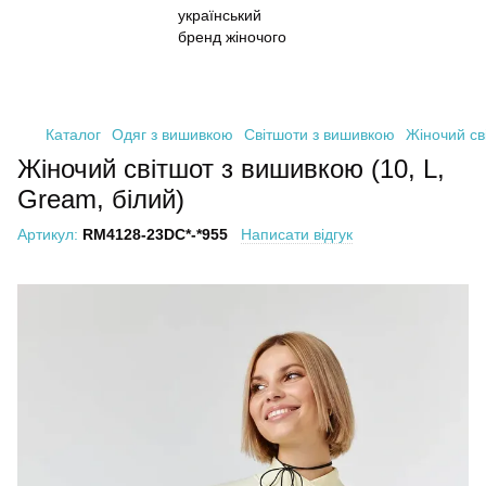
Каталог
Одяг з вишивкою
Світшоти з вишивкою
Жіночий св
Жіночий світшот з вишивкою (10, L,
Gream, білий)
Артикул:
RM4128-23DC*-*955
Написати відгук