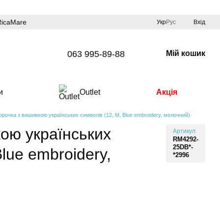
RicaMare
Укр
Рус
Вхід
063 995-89-88
Мій кошик
и
Outlet
Акція
орочка з вишивкою українських символів (12, M, Blue embroidery, молочний)
ою українських
Артикул
RM4292-
25DB*-
Blue embroidery,
*2996