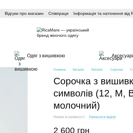
Відгуки про магазин
Співпраця
Інформація та натхнення від 
Одяг з вишивкою
Аксесуар
Головна
Каталог
Каталог
Сорочки
С
Сорочка з вишивк
символів (12, M, 
молочний)
Немає в наявності
Написати відгук
2 600 грн