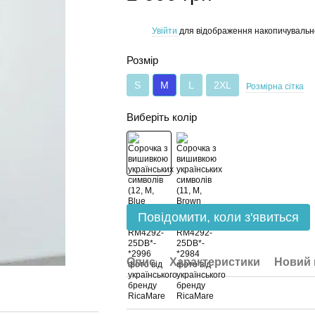
Увійти
для відображення накопичувальн
%
Розмір
S
M
L
2XL
Розмірна сітка
Виберіть колір
Повідомити, коли з'явиться
Опис
Характеристики
Новий 