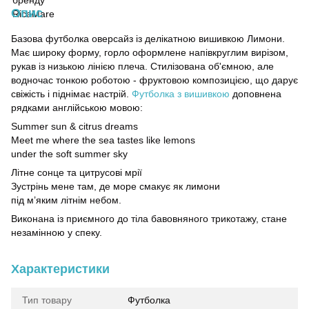
Опис
Базова футболка оверсайз із делікатною вишивкою Лимони.
Має широку форму, горло оформлене напівкруглим вирізом,
рукав із низькою лінією плеча. Стилізована об'ємною, але
водночас тонкою роботою - фруктовою композицією, що дарує
свіжість і піднімає настрій.
Футболка з вишивкою
доповнена
рядками англійською мовою:
Summer sun & citrus dreams
Meet me where the sea tastes like lemons
under the soft summer sky
Літне сонце та цитрусові мрії
Зустрінь мене там, де море смакує як лимони
під м’яким літнім небом.
Виконана із приємного до тіла бавовняного трикотажу, стане
незамінною у спеку.
Характеристики
Тип товару
Футболка