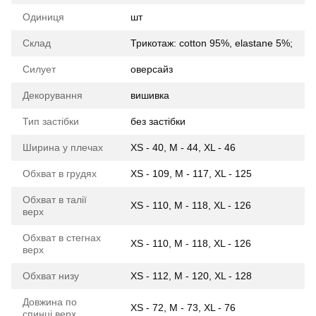
Одиниця
шт
Склад
Трикотаж: cotton 95%, elastane 5%;
Силует
оверсайз
Декорування
вишивка
Тип застібки
без застібки
Ширина у плечах
XS - 40, M - 44, XL - 46
Обхват в грудях
XS - 109, M - 117, XL - 125
Обхват в талії
XS - 110, M - 118, XL - 126
верх
Обхват в стегнах
XS - 110, M - 118, XL - 126
верх
Обхват низу
XS - 112, M - 120, XL - 128
Довжина по
XS - 72, M - 73, XL - 76
спинці верх